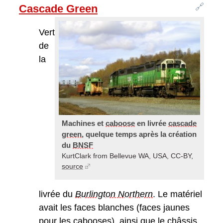
🔗
Cascade Green
Vert
de
la
Machines et
caboose
en livrée
cascade
green
, quelque temps après la création
du
BNSF
KurtClark from Bellevue WA, USA, CC-BY,
source
livrée du
Burlington Northern
. Le matériel
avait les faces blanches (faces jaunes
pour les cabooses), ainsi que le châssis