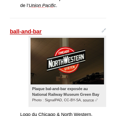
de l’
Union Pacific
.
🔗
ball-and-bar
Plaque bal-and-bar exposée au
National Railway Museum Green Bay
Photo : SignalPAD, CC-BY-SA,
source
Logo du Chicago &
North Western
.