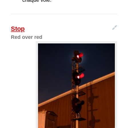
chaque voie.
🔗
Stop
Red over red