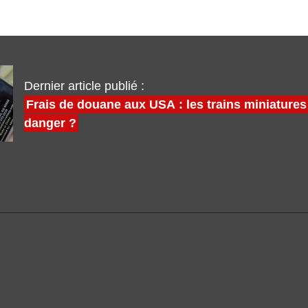
Dernier article publié :
Frais de douane aux USA : les trains miniatures
danger ?