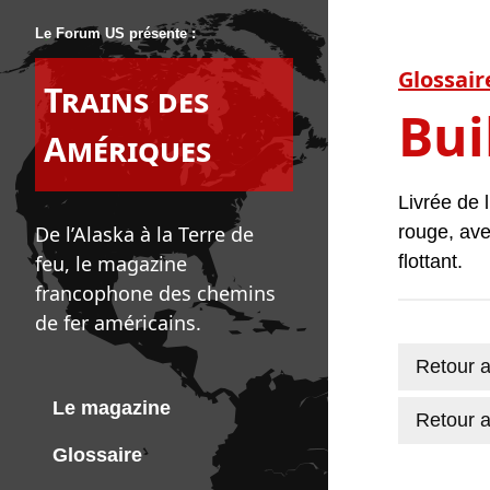
Le Forum US présente :
Glossair
Trains des
Bui
Amériques
Livrée de l
De l’Alaska à la Terre de
rouge, ave
feu, le magazine
flottant.
francophone des chemins
de fer américains.
Retour a
Le magazine
Retour a
Glossaire