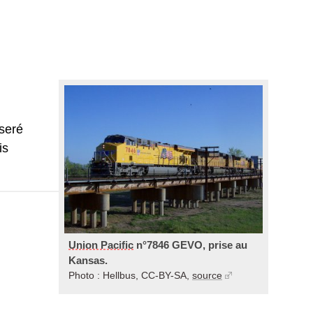
iseré
is
Union Pacific
n°7846 GEVO, prise au
Kansas.
Photo : Hellbus, CC-BY-SA,
source