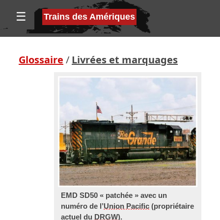
☰
Trains des Amériques
Glossaire
/
Livrées et marquages
EMD SD50 « patchée » avec un
numéro de l’
Union Pacific
(propriétaire
actuel du
DRGW
).