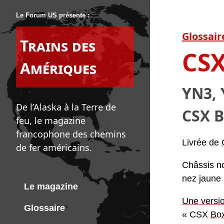
Le Forum US présente :
Glossair
Trains des
CS
Amériques
YN3, 
De l’Alaska à la Terre de
CSX B
feu, le magazine
francophone des chemins
Livrée de
de fer américains.
Châssis no
nez jaune 
Le magazine
Une versi
Glossaire
« CSX
Bo