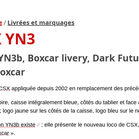
e
/
Livrées et marquages
X YN3
YN3b, Boxcar livery, Dark Futu
oxcar
CSX
appliquée depuis 2002 en remplacement des précé
ire, caisse intégralement bleue, côtés du tablier et face
; logo jaune sur les côtés de la caisse, logo bleu sur le n
on YN3b existe
; elle présente le nouveau loco de CSX,
xcar
».