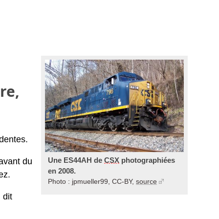
re,
dentes.
Une ES44AH de
CSX
photographiées
 avant du
en 2008.
ez.
Photo : jpmueller99, CC-BY,
source
 dit