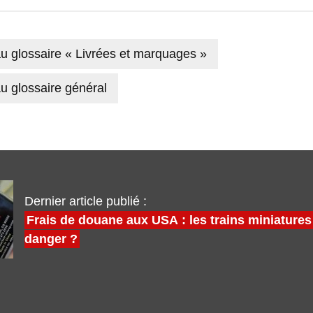
u glossaire « Livrées et marquages »
u glossaire général
Dernier article publié :
Frais de douane aux USA : les trains miniatures
danger ?