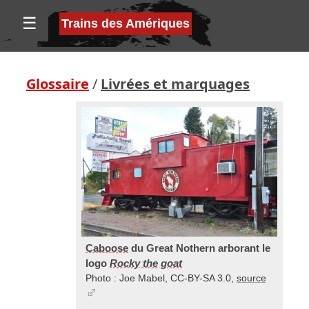
☰
Trains des Amériques
Glossaire
/
Livrées et marquages
Caboose
du Great Nothern arborant le
logo
Rocky the goat
Photo : Joe Mabel, CC-BY-SA 3.0,
source