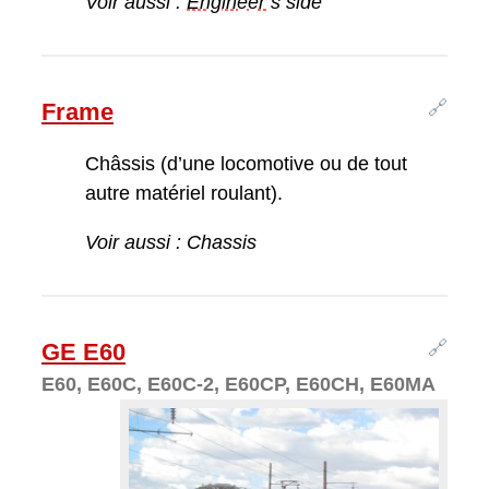
Voir aussi :
Engineer
’s side
🔗
Frame
Châssis (d’une locomotive ou de tout
autre matériel roulant).
Voir aussi : Chassis
🔗
GE E60
E60, E60C, E60C-2, E60CP, E60CH, E60MA