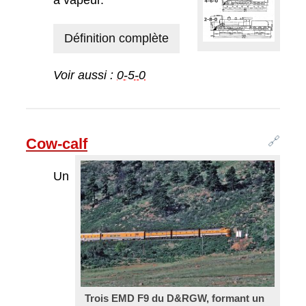
à vapeur.
Définition complète
Voir aussi :
0-5-0
🔗
Cow-calf
Un
Trois EMD F9 du D&RGW, formant un