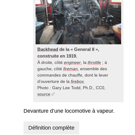
Backhead
de la « General II »,
construite en 1919.
À droite, côté
engineer
, la
throttle
; à
gauche, côté
fireman
, ensemble des
commandes de chauffe, dont le lever
d’ouverture de la
firebox
.
Photo : Gary Lee Todd, Ph.D., CC0,
source
Devanture d’une locomotive à vapeur.
Définition complète