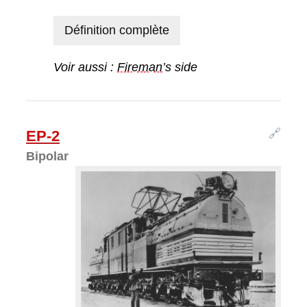
Définition complète
Voir aussi :
Fireman
’s side
🔗
EP-2
Bipolar