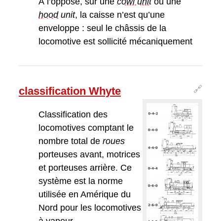
À l’opposé, sur une
cowl unit
ou une
hood
unit
, la caisse n’est qu’une
enveloppe : seul le châssis de la
locomotive est sollicité mécaniquement
🔗
classification Whyte
Classification des
locomotives comptant le
nombre total de
roues
porteuses avant, motrices
et porteuses arrière. Ce
système est la norme
utilisée en Amérique du
Nord pour les locomotives