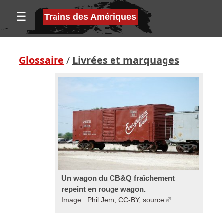
☰
Trains des Amériques
Glossaire
/
Livrées et marquages
Un wagon du CB&Q fraîchement
repeint en rouge wagon.
Image : Phil Jern, CC-BY,
source