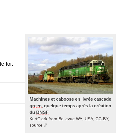
e toit
Machines et
caboose
en livrée
cascade
green
, quelque temps après la création
du
BNSF
KurtClark from Bellevue WA, USA, CC-BY,
source