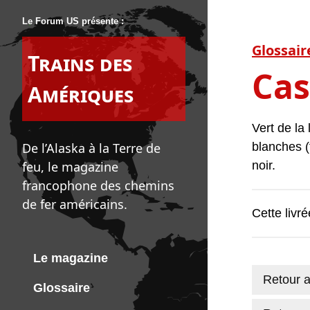
Le Forum US présente :
Glossair
Trains des
Cas
Amériques
Vert de la
De l’Alaska à la Terre de
blanches (
feu, le magazine
noir.
francophone des chemins
de fer américains.
Cette livr
Le magazine
Retour a
Glossaire