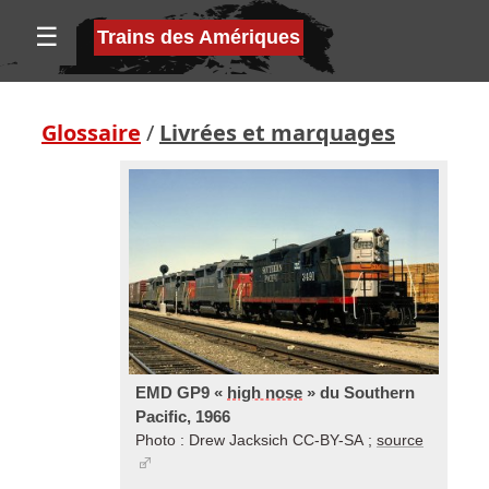
☰
Trains des Amériques
Glossaire
/
Livrées et marquages
EMD GP9 «
high nose
» du Southern
Pacific, 1966
Photo : Drew Jacksich CC-BY-SA ;
source