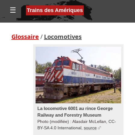
☰
Trains des Amériques
Glossaire
/
Locomotives
La locomotive 6001 au rince George
Railway and Forestry Museum
Photo (modifiée) : Alasdair McLellan, CC-
BY-SA 4.0 International,
source