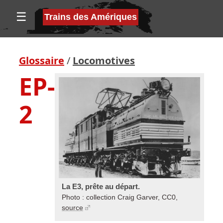
☰
Trains des Amériques
Glossaire
/
Locomotives
EP-
2
La E3, prête au départ.
Photo : collection Craig Garver, CC0,
source