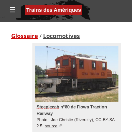
☰
Trains des Amériques
Glossaire
/
Locomotives
Steeplecab
n°60 de l’Iowa Traction
Railway
Photo : Joe Christie (Rivercity), CC-BY-SA
2.5,
source