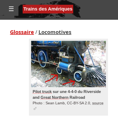
☰
Trains des Amériques
Glossaire
/
Locomotives
Pilot truck
sur une 4-4-0 du Riverside
and
Great Northern
Railroad
Photo : Sean Lamb, CC-BY-SA 2.0,
source