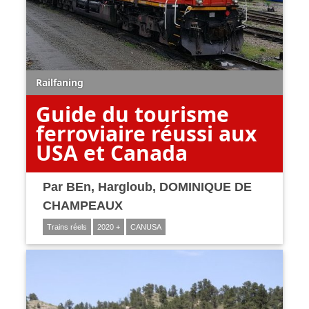
Railfaning
Guide du tourisme
ferroviaire réussi aux
USA et Canada
Par
BEn
,
Hargloub
,
DOMINIQUE DE
CHAMPEAUX
Trains réels
2020 +
CANUSA