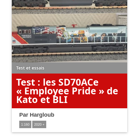
Test et essais
Test : les SD70ACe
« Employee Pride » de
Kato et BLI
Par
Hargloub
1:160
2020 +