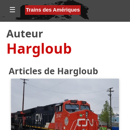
☰
Trains des Amériques
Auteur
Hargloub
Articles de Hargloub