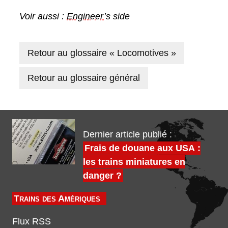
Voir aussi :
Engineer
’s side
Retour au glossaire « Locomotives »
Retour au glossaire général
Dernier article publié :
Frais de douane aux USA :
les trains miniatures en
danger ?
Trains des Amériques
Flux RSS