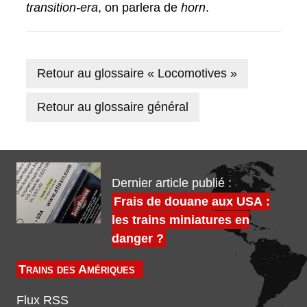
transition-era
, on parlera de
horn
.
Retour au glossaire « Locomotives »
Retour au glossaire général
Dernier article publié :
Frais de douane aux USA :
les trains miniatures en
danger ?
Trains des Amériques
Flux RSS