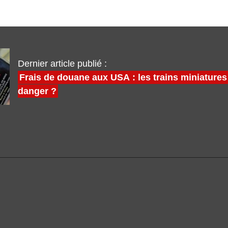
Dernier article publié :
Frais de douane aux USA : les trains miniatures
danger ?