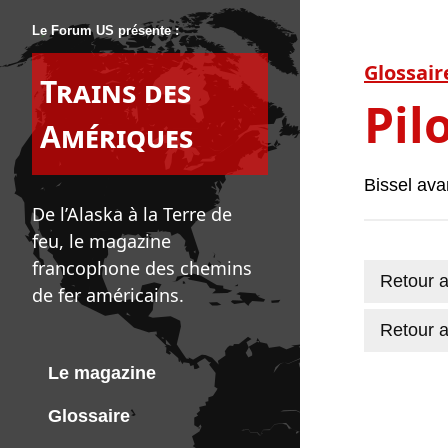
Le Forum US présente :
Glossair
Trains des
Pil
Amériques
Bissel ava
De l’Alaska à la Terre de
feu, le magazine
francophone des chemins
Retour a
de fer américains.
Retour a
Le magazine
Glossaire