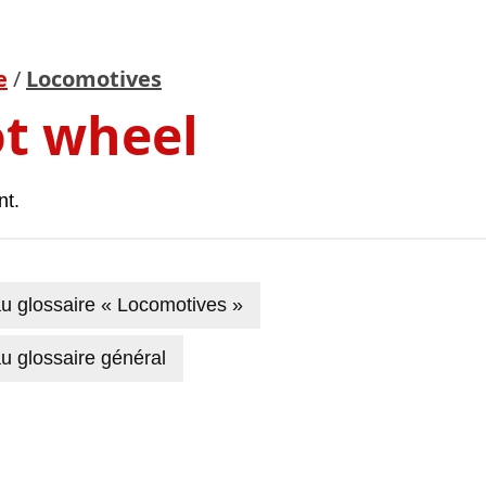
e
/
Locomotives
ot wheel
nt.
u glossaire « Locomotives »
u glossaire général