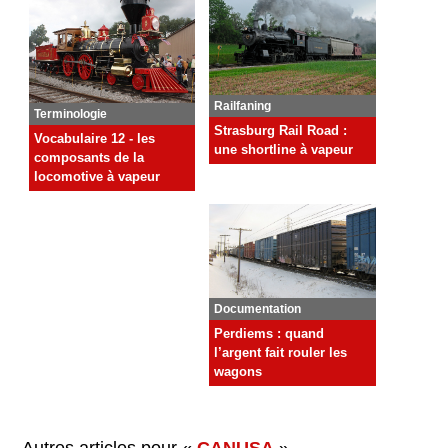
Railfaning
Terminologie
Strasburg Rail Road :
Vocabulaire 12 - les
une shortline à vapeur
composants de la
locomotive à vapeur
Documentation
Perdiems : quand
l’argent fait rouler les
wagons