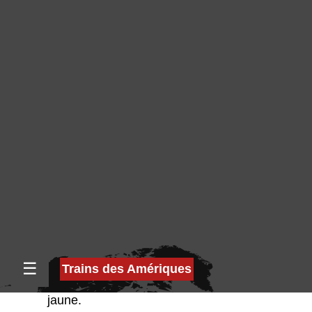
deux lampes placées l’une au dessus de
l’autre, celle du haut est verte, celle du
dessous est rouge clignotante.
La vitesse à respecter est documentée sur le
profil de ligne, en possession de l’
engineer
.
Restricting
Indication de marche à vitesse restreinte
(
restricting
speed
).
Cette indication peut être convoyée ainsi :
Red over Yellow
: signal présentant deux
lampes placées l’une au dessus de l’autre,
celle du haut est rouge, celle du dessous est
jaune.