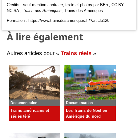
Crédits : sauf mention contraire, texte et photos par BEn ; CC-BY-
NC-SA ;
Trains des Amériques
, Trains des Amériques.
Permalien : https://www.trainsdesameriques.fr/?article120
À lire également
Autres articles pour «
Trains réels
»
Documentation
Documentation
Trains américains et
Les Trains de Noël en
séries télé
Amérique du nord