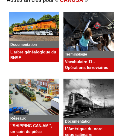
Autres articles pour «
CANUSA
»
Documentation
L’arbre généalogique du
Terminologie
BNSF
Vocabulaire 11 -
Opérations ferroviaires
Réseaux
Documentation
’’SHIPPING CAN-AM’’,
L’Amérique du nord
un coin de pièce
sous caténaire