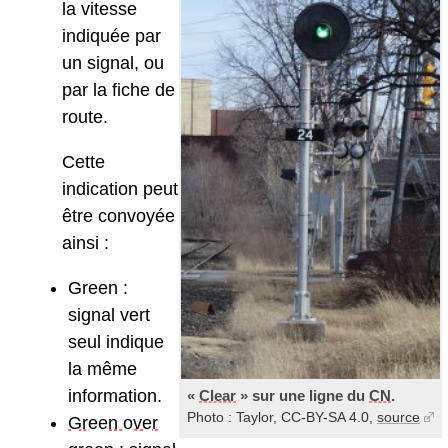
la vitesse
indiquée par
un signal, ou
par la fiche de
route.
Cette
indication peut
être convoyée
ainsi :
Green :
signal vert
seul indique
la même
information.
«
Clear
» sur une ligne du
CN
.
Photo : Taylor, CC-BY-SA 4.0,
source
Green over