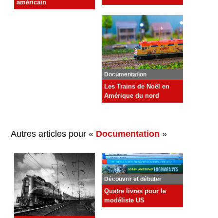
américain
Documentation
Les Trains de Noël en
Amérique du nord
Autres articles pour «
Documentation
»
Découvrir et débuter
Quatre livres pour le
modéliste US