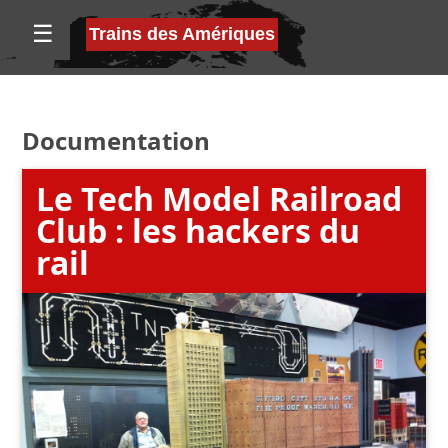
☰
Trains des Amériques
Documentation
Le Tech Model Railroad
Club : les hackers du
rail