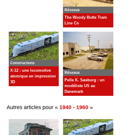
Réseaux
The Woody Butte Tram
Line Co
Constructions
X-12 : une locomotive
Réseaux
atomique en impression
Pelle K. Søeborg : un
3D
modéliste US au
Danemark
Autres articles pour «
1940 - 1960
»