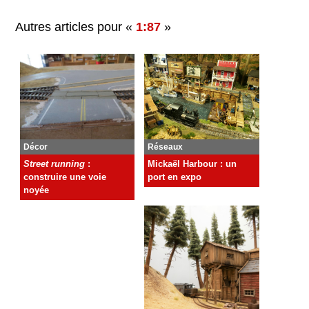
Autres articles pour «
1:87
»
Décor
Réseaux
Street running
:
Mickaël Harbour : un
construire une voie
port en expo
noyée