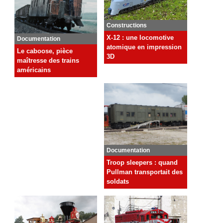
Constructions
X-12 : une locomotive
Documentation
atomique en impression
Le caboose, pièce
3D
maîtresse des trains
américains
Documentation
Troop sleepers : quand
Pullman transportait des
soldats