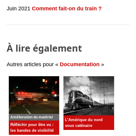
Juin 2021
Comment fait-on du train ?
À lire également
Autres articles pour «
Documentation
»
Amélioration du matériel
L’Amérique du nord
Réfléchir pour être vu :
sous caténaire
les bandes de visibilité