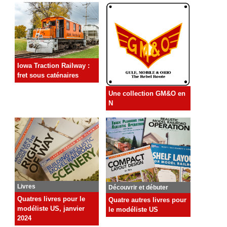
Iowa Traction Railway :
fret sous caténaires
Une collection GM&O en
N
Livres
Découvrir et débuter
Quatres livres pour le
Quatre autres livres pour
modéliste US, janvier
le modéliste US
2024