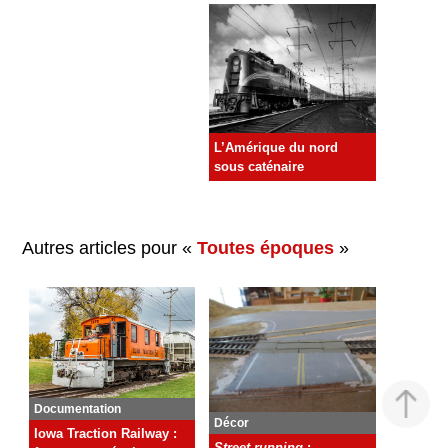
L’Amérique du nord
sous caténaire
Autres articles pour «
Toutes époques
»
Documentation
Décor
Iowa Traction Railway :
Street running
: