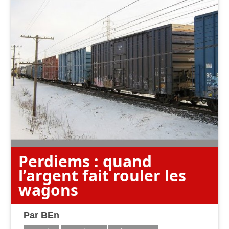
Perdiems : quand
l’argent fait rouler les
wagons
Par
BEn