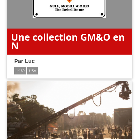
Une collection GM&O en
N
Par
Luc
1:160
USA