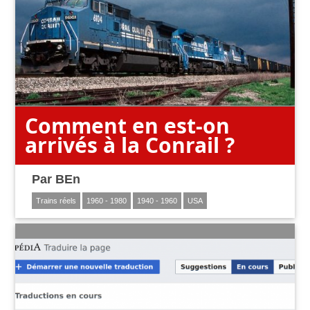
Comment en est-on
arrivés à la Conrail ?
Par
BEn
Trains réels
1960 - 1980
1940 - 1960
USA