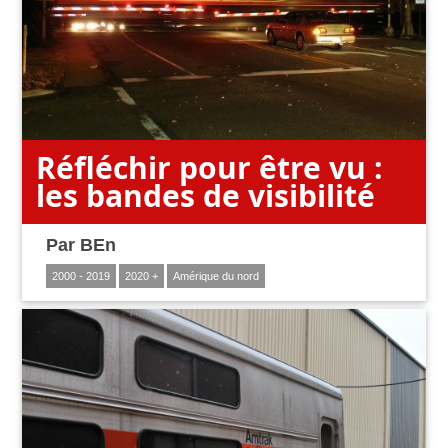
Réfléchir pour être vu :
les bandes de visibilité
Par
BEn
2000 - 2019
2020 +
Amérique du nord