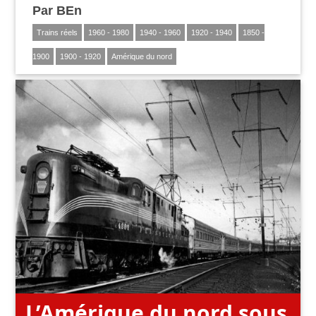
Par
BEn
Trains réels
1960 - 1980
1940 - 1960
1920 - 1940
1850 -
1900
1900 - 1920
Amérique du nord
L’Amérique du nord sous