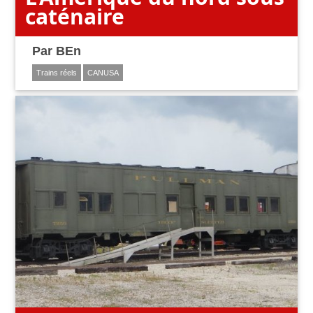
caténaire
Par
BEn
Trains réels
CANUSA