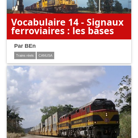
Vocabulaire 14 - Signaux
ferroviaires : les bases
Par
BEn
Trains réels
CANUSA