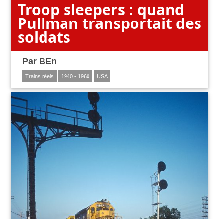
Troop sleepers : quand
Pullman transportait des
soldats
Par
BEn
Trains réels
1940 - 1960
USA