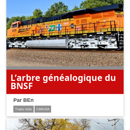
L’arbre généalogique du
BNSF
Par
BEn
Trains réels
CANUSA