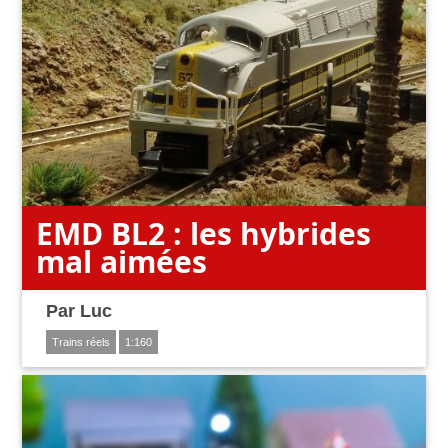
EMD BL2 : les hybrides
mal aimées
Par
Luc
Trains réels
1:160