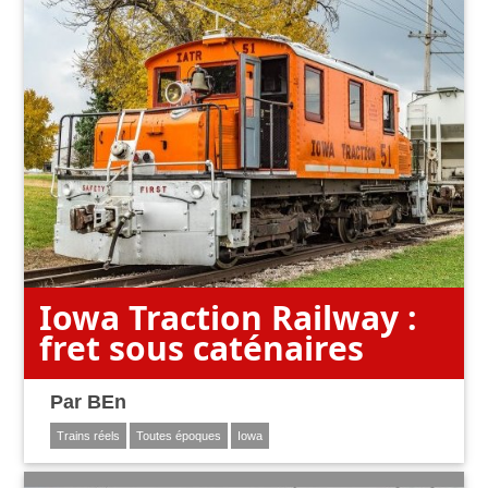
Iowa Traction Railway :
fret sous caténaires
Par
BEn
Trains réels
Toutes époques
Iowa