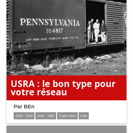
USRA : le bon type pour
votre réseau
Par
BEn
1920 - 1940
1940 - 1960
Trains réels
USA