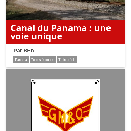
Canal du Panama : une
voie unique
Par
BEn
Panama
Toutes époques
Trains réels