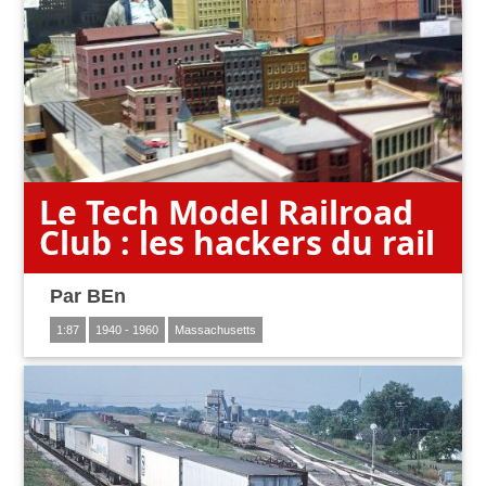
Le Tech Model Railroad
Club : les hackers du rail
Par
BEn
1:87
1940 - 1960
Massachusetts