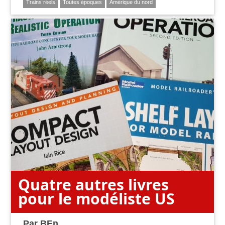
Trains réels
Toutes époques
Amérique du nord
Quatre autres livres
pour le modéliste US
Par
BEn