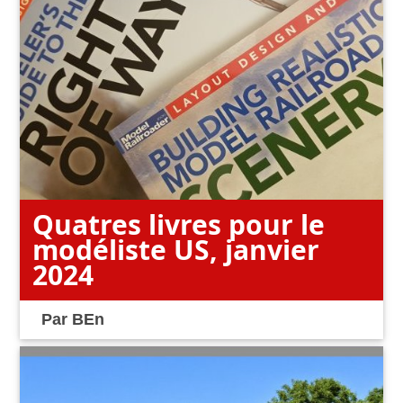
Quatres livres pour le
modéliste US, janvier
2024
Par
BEn