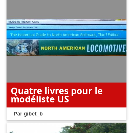
Quatre livres pour le
modéliste US
Par
gibet_b