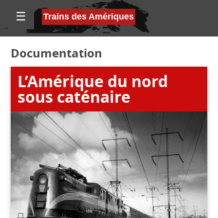
☰
Trains des Amériques
Documentation
L’Amérique du nord
sous caténaire