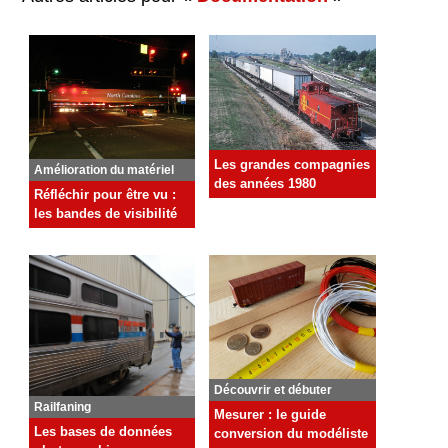
Les grandes compagnies
Amélioration du matériel
des années 1980
Réfléchir pour être vu :
les bandes de visibilité
Découvrir et débuter
Railfaning
Mesurer : le guide
Les bases de données
conversion du modéliste