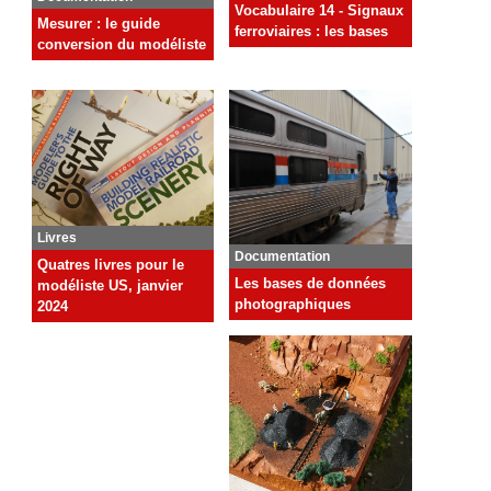
Vocabulaire 14 - Signaux
Mesurer : le guide
ferroviaires : les bases
conversion du modéliste
Livres
Documentation
Quatres livres pour le
Les bases de données
modéliste US, janvier
photographiques
2024