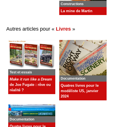
Constructions
La mine de Martin
Autres articles pour «
Livres
»
Test et essais
Documentation
Make it run like a Dream
de Joe Fugate : rêve ou
Quatres livres pour le
réalité ?
modéliste US, janvier
2024
Documentation
Quatre livres pour le