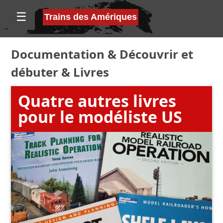
☰
Trains des Amériques
Documentation
&
Découvrir et
débuter
&
Livres
Quatre autres livres
pour le modéliste US