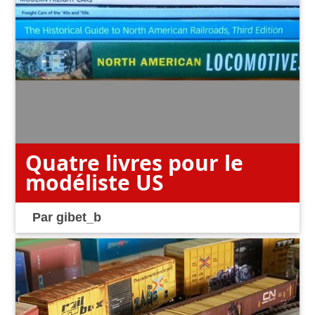
Quatre livres pour le
modéliste US
Par
gibet_b