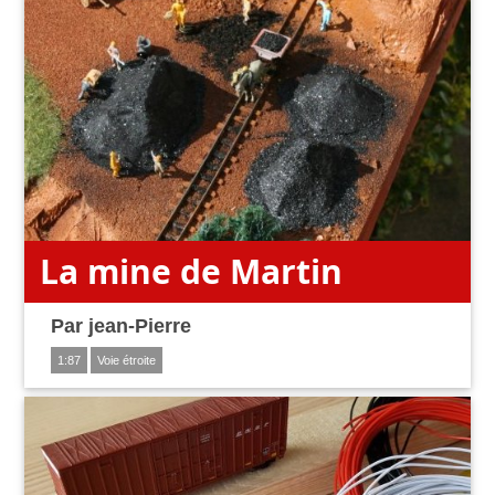
La mine de Martin
Par
jean-Pierre
1:87
Voie étroite