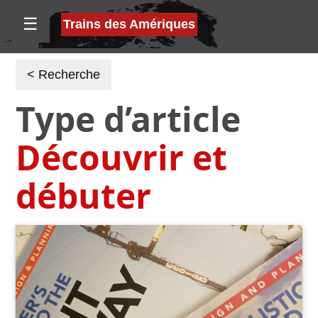
☰
Trains des Amériques
< Recherche
Type d’article
Découvrir et
débuter