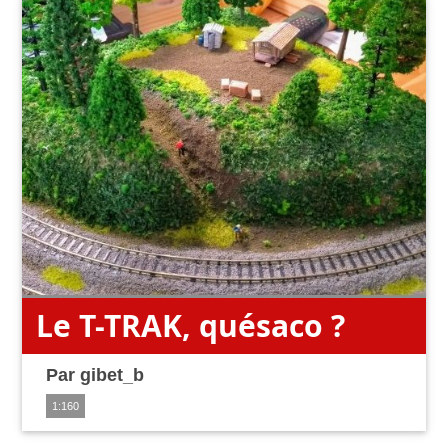
Le T-TRAK, quésaco ?
Par
gibet_b
1:160