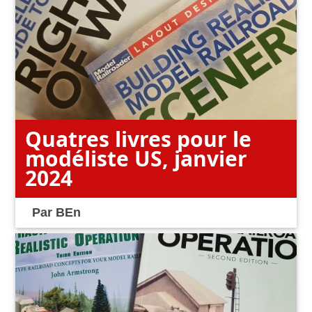
Quatres livres pour le
modéliste US, janvier
2024
Par
BEn