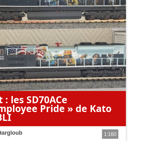
t : les SD70ACe
mployee Pride » de Kato
BLI
Hargloub
1:160