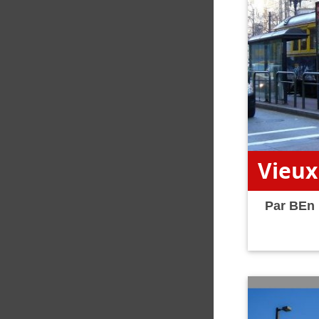
Vieux
Par
BEn