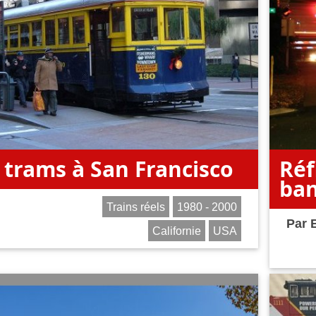
 trams à San Francisco
Réf
ban
Trains réels
1980 - 2000
Par
Californie
USA