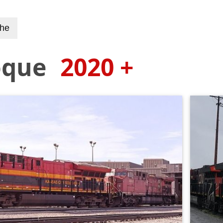
che
oque
2020 +