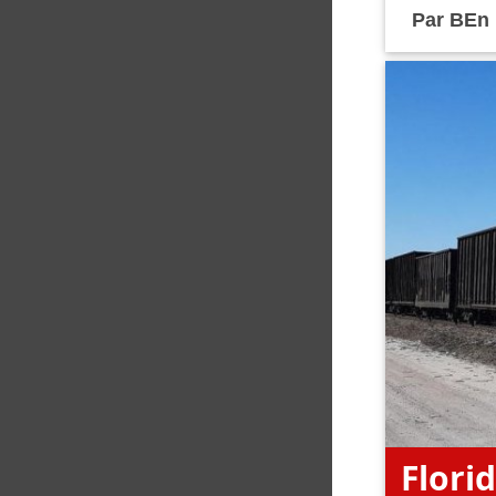
Par
BEn
Flori