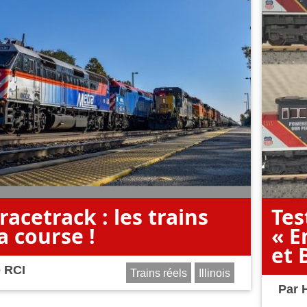
racetrack : les trains
Tes
a course !
« E
et 
 RCI
Trains réels
Illinois
Par