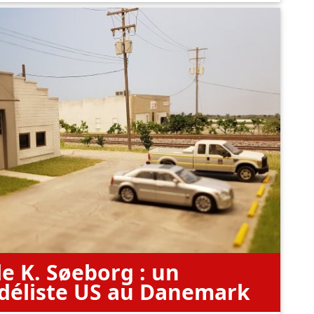
le K. Søeborg : un
éliste US au Danemark