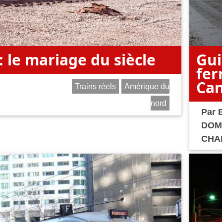
: le mariage du siècle
Gui
fer
Ca
Trains réels
Amérique du
nord
Par
DOM
CHA