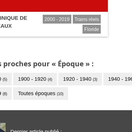
INIQUE DE
2000 - 2019
Trains réels
EAUX
Floride
s proches pour « Époque » :
0
1900 - 1920
1920 - 1940
1940 - 1
(5)
(4)
(3)
9
Toutes époques
(8)
(10)
Dernier article publié :