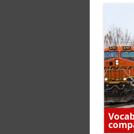
Vocab
compa