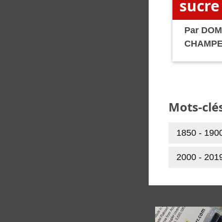
sucre
Par
DOM
CHAMP
Mots-clé
1850 - 190
2000 - 201