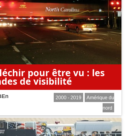
léchir pour être vu : les
des de visibilité
BEn
2000 - 2019
Amérique du
nord