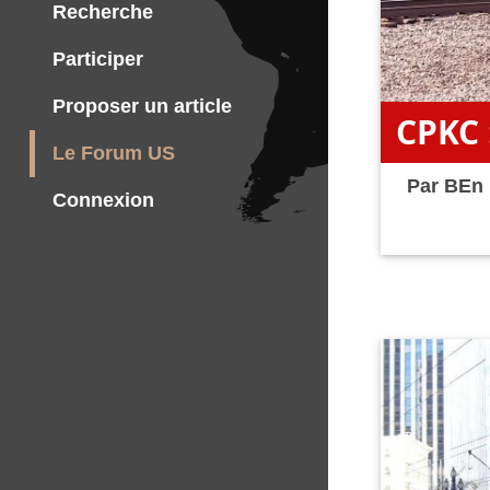
Recherche
Participer
Proposer un article
CPKC 
Le Forum US
Par
BEn
Connexion