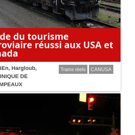
de du tourisme
roviaire réussi aux USA et
nada
BEn
,
Hargloub
,
Trains réels
CANUSA
INIQUE DE
MPEAUX