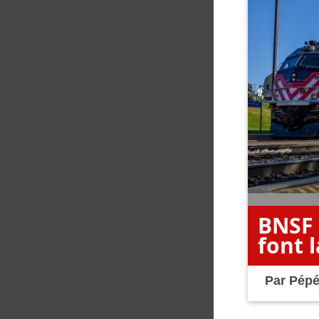
BNSF 
font l
Par
Pépé