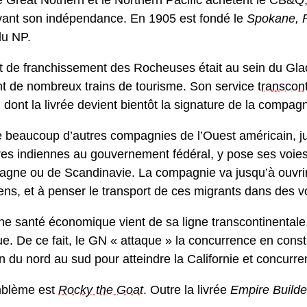
ant son indépendance. En 1905 est fondé le
Spokane, P
du NP.
t de franchissement des Rocheuses était au sein du Glac
t de nombreux trains de tourisme. Son service
transcont
, dont la livrée devient bientôt la signature de la compagn
eaucoup d’autres compagnies de l’Ouest américain, ju
res indiennes au gouvernement fédéral, y pose ses voies
agne ou de Scandinavie. La compagnie va jusqu’à ouvri
ns, et à penser le transport de ces migrants dans des voi
e santé économique vient de sa ligne transcontinentale, 
ue. De ce fait, le GN « attaque » la concurrence en const
n du nord au sud pour atteindre la Californie et concurre
blème est
Rocky the Goat
. Outre la livrée
Empire Builde