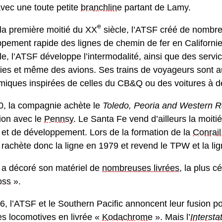
avec une toute petite
branchline
partant de Lamy.
e
la première moitié du XX
siècle, l’ATSF créé de nombre
pement rapide des lignes de chemin de fer en Californi
e, l’ATSF développe l’intermodalité, ainsi que des servic
ries et même des avions. Ses trains de voyageurs sont a
iques inspirées de celles du CB&Q ou des voitures à de
0, la compagnie achète le
Toledo, Peoria and Western R
ion avec le
Pennsy
. Le Santa Fe vend d’ailleurs la moi
 et de développement. Lors de la formation de la
Conrail
rachète donc la ligne en 1979 et revend le TPW et la lig
 a décoré son matériel de
nombreuses livrées
, la plus c
oss
».
6, l’ATSF et le Southern Pacific annoncent leur fusion p
s locomotives en livrée «
Kodachrome
». Mais l’
Interst