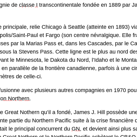
gnie de
classe I
transcontinentale fondée en 1889 par J
e principale, relie Chicago à Seattle (atteinte en 1893) vi
olis/Saint-Paul et Fargo (son centre névralgique. Elle fr
es par la Marias Pass et, dans les Cascades, par le C
sous la Stevens Pass. Cette ligne est le plus au nord d
ant le Minnesota, le Dakota du Nord, l’Idaho et le Monta
 en parallèle de la frontière canadienne, parfois à une c
mètres de celle-ci.
fusionne avec plusieurs autres compagnies en 1970 pour
ton Northern
.
e Great Nothern qu’il a fondé, James J. Hill possède un
nte partie du Northern Pacific suite à la crise financière 
ait le principal concurrent du
GN
, et devient ainsi plus 
e Great Nothern et le Northern Pacific achètent le CB&Q, 