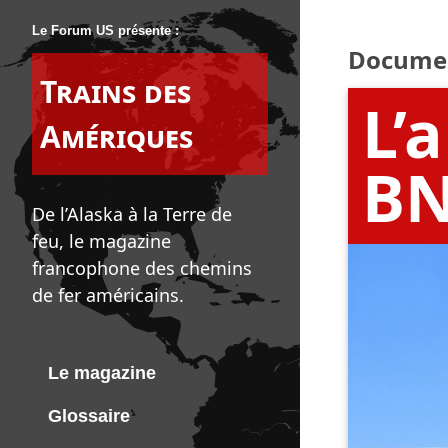
Le Forum US présente :
Docume
Trains des
L’
Amériques
BN
De l’Alaska à la Terre de
feu, le magazine
francophone des chemins
de fer américains.
Le magazine
Glossaire