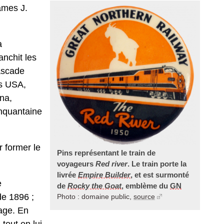
ames J.
a
anchit les
ascade
es USA,
na,
inquantaine
 former le
Pins représentant le train de
voyageurs
Red river
. Le train porte la
livrée
Empire Builder
, et est surmonté
e
de
Rocky the Goat
, emblème du
GN
de 1896 ;
Photo : domaine public,
source
sage. En
tout en lui