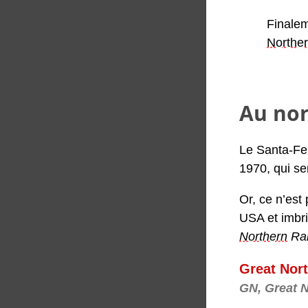
Finalem
Northe
Au nor
Le Santa-Fe,
1970, qui se
Or, ce n’est
USA et imbri
Northern
Rai
Great Nor
GN, Great 