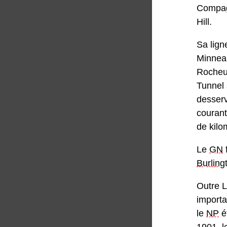
Compa
Hill.
Sa lign
Minneap
Rocheus
Tunnel 
desserv
courant
de kilo
Le
GN
Burling
Outre L
importa
le
NP
ét
1901, l