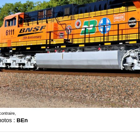
ontraire,
hotos :
BEn