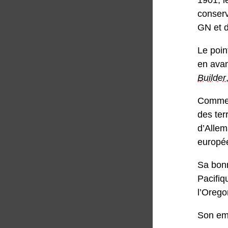
conserv
GN et 
Le poin
en avan
Builder
Comme b
des ter
d’Allem
europée
Sa bonn
Pacifiq
l’Orego
Son em