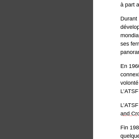
à part 
Durant 
dévelop
mondial
ses fer
panoram
En 196
connex
volonté
L’ATSF 
L’ATSF
and Cr
Fin 198
quelque