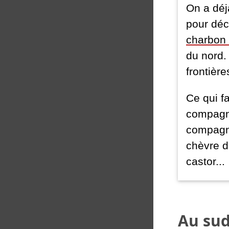
On a dé
pour déc
charbon 
du nord.
frontièr
Ce qui f
compagni
compagni
chèvre d
castor...
Au sud