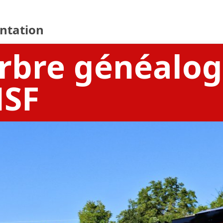
ntation
arbre généalo
SF