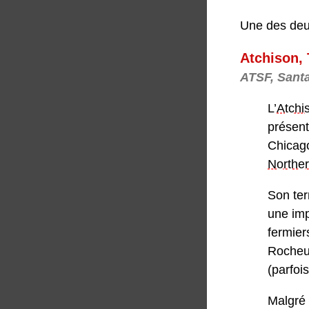
Une des deux
Atchison,
ATSF, Sant
L’
Atchi
présent
Chicago
Northe
Son ter
une imp
fermier
Rocheus
(parfoi
Malgré 