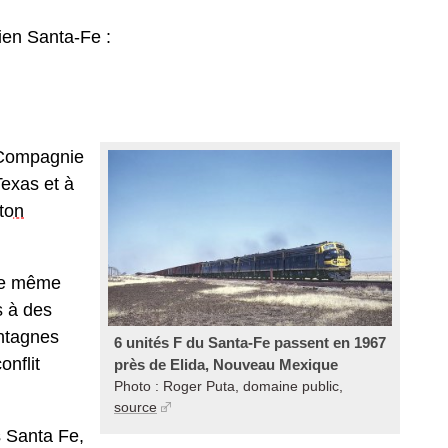
ien Santa-Fe :
 Compagnie
Texas et à
ton
nie même
s à des
ontagnes
6 unités F du Santa-Fe passent en 1967
onflit
près de Elida, Nouveau Mexique
Photo : Roger Puta, domaine public,
source
s Santa Fe,