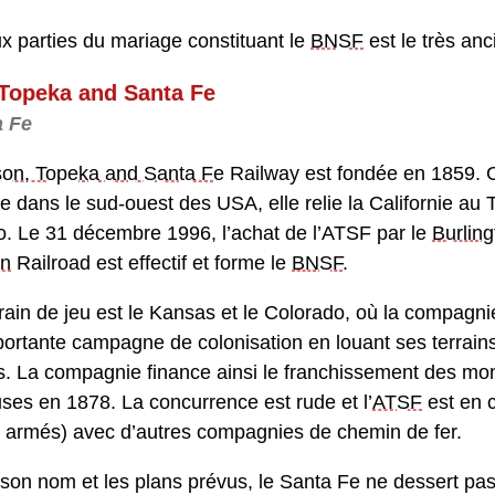
 parties du mariage constituant le
BNSF
est le très anc
 Topeka and Santa Fe
a Fe
son, Topeka and Santa Fe
Railway est fondée en 1859.
e dans le sud-ouest des USA, elle relie la Californie au 
. Le 31 décembre 1996, l’achat de l’ATSF par le
Burling
rn
Railroad est effectif et forme le
BNSF
.
rain de jeu est le Kansas et le Colorado, où la compag
ortante campagne de colonisation en louant ses terrain
s. La compagnie finance ainsi le franchissement des m
es en 1878. La concurrence est rude et l’
ATSF
est en c
s armés) avec d’autres compagnies de chemin de fer.
son nom et les plans prévus, le Santa Fe ne dessert pa