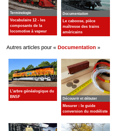
Terminologie
Documentation
Vocabulaire 12 - les
Le caboose, pièce
composants de la
maîtresse des trains
locomotive à vapeur
américains
Autres articles pour «
Documentation
»
L’arbre généalogique du
BNSF
Découvrir et débuter
Mesurer : le guide
conversion du modéliste