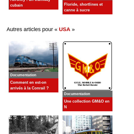
Floride, shortlines et
cubain
canne à sucre
Autres articles pour «
USA
»
Documentation
Comment en est-on
arrivés à la Conrail ?
Documentation
Une collection GM&O en
N