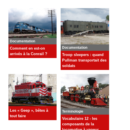
Documentation
Documentation
Comment en est-on
arrivés à la Conrail ?
Troop sleepers : quand
Pullman transportait des
soldats
Les « Geep », bêtes à
Terminologie
tout faire
Vocabulaire 12 - les
composants de la
locomotive à vapeur