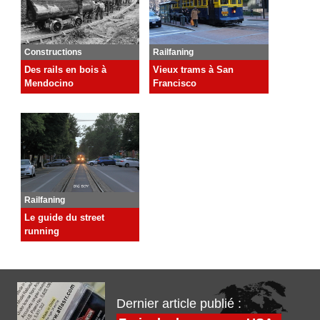
Constructions
Railfaning
Des rails en bois à
Vieux trams à San
Mendocino
Francisco
Railfaning
Le guide du street
running
Dernier article publié :