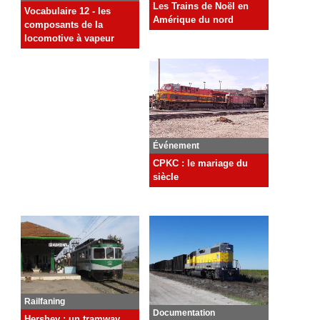
Les Trains de Noël en
Vocabulaire 12 - les
Amérique du nord
composants de la
locomotive à vapeur
Événement
CPKC : le mariage du
siècle
Railfaning
Documentation
Hershey : un tramway