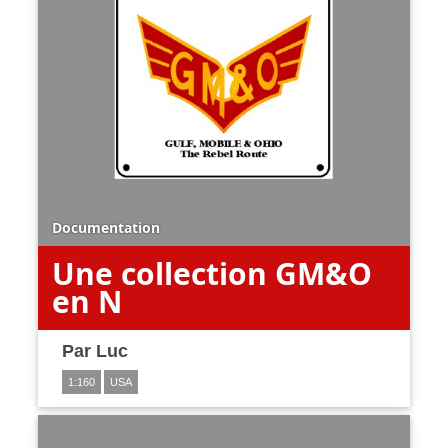
Documentation
Une collection GM&O
en N
Par
Luc
1:160
USA