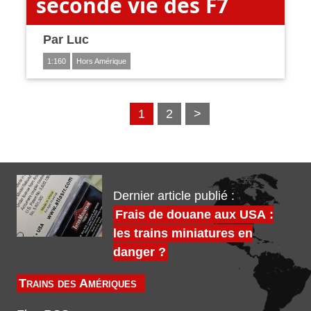
seconde vie des F7
Par
Luc
1:160
Hors Amérique
1
2
>
Dernier article publié :
Frais de douane aux USA :
les trains miniatures en
danger ?
Trains des Amériques