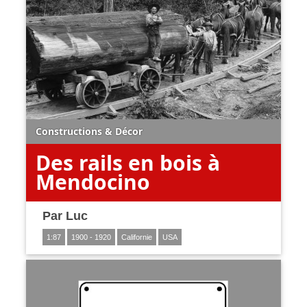
Constructions
&
Décor
Des rails en bois à
Mendocino
Par
Luc
1:87
1900 - 1920
Californie
USA