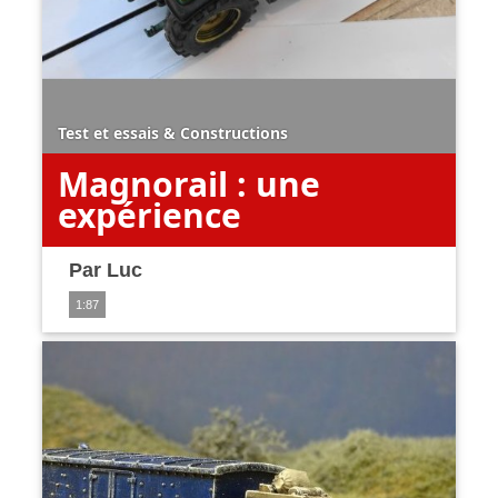
Test et essais
&
Constructions
Magnorail : une
expérience
Par
Luc
1:87