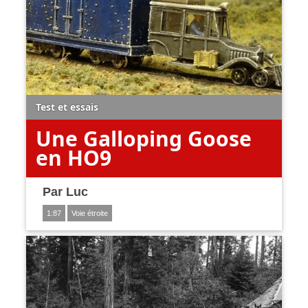
Test et essais
Une Galloping Goose
en HO9
Par
Luc
1:87
Voie étroite