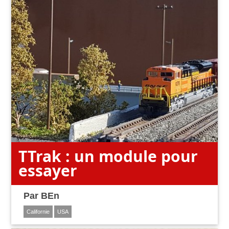
TTrak : un module pour
essayer
Par
BEn
Californie
USA