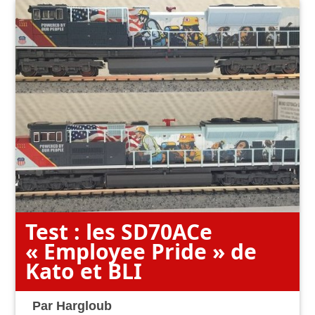
Test : les SD70ACe
« Employee Pride » de
Kato et BLI
Par
Hargloub