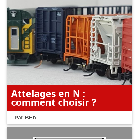
Attelages en N :
comment choisir ?
Par
BEn