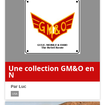
Une collection GM&O en
N
Par
Luc
USA