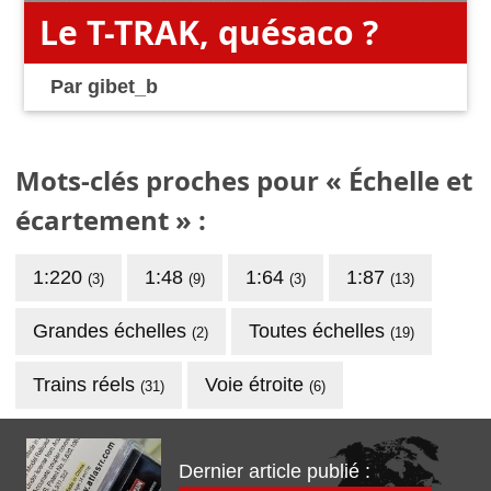
Le T-TRAK, quésaco ?
Par
gibet_b
Mots-clés proches pour « Échelle et
écartement » :
1:220
1:48
1:64
1:87
(3)
(9)
(3)
(13)
Grandes échelles
Toutes échelles
(2)
(19)
Trains réels
Voie étroite
(31)
(6)
Dernier article publié :