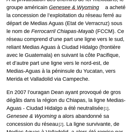
groupe américain
Genesee & Wyoming
a acheté
la concession de l’exploitation du réseau ferré au
départ de Medias Aguas (Etat de Verracruz) sous
le nom de
Ferrocarril Chiapas-Mayab
(FCCM). Ce
réseau comprend d’une part une ligne vers le sud,
reliant Medias Aguas à Ciudad Hidalgo (frontière
avec le Guatemala) en suivant la côte Pacifique,
et d’autre part une ligne vers le nord-est, de
Medias-Aguas à la péninsule du Yucatan, vers
Merida et Valladolid via Campeche.
En 2007 l’ouragan Dean ayant provoqué de gros
dégâts dans la région du Chiapas, la ligne Medias-
Aguas - Ciudad Hidalgo a été neutralisée
.
[
1
]
Genesee & Wyoming
a alors abandonné sa
concession du réseau
. La ligne survivante, de
[
2
]
Medias Aguas à Valladolid, a alors été reprise par