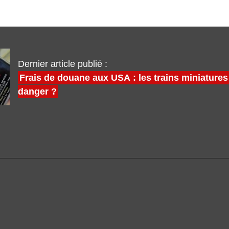
Dernier article publié :
Frais de douane aux USA : les trains miniatures
danger ?