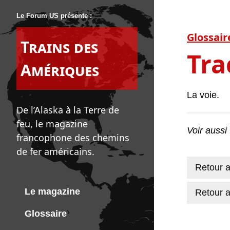
Le Forum US présente :
Glossair
Trains des
Tra
Amériques
La voie.
De l’Alaska à la Terre de
feu, le magazine
Voir aussi
francophone des chemins
de fer américains.
Retour a
Le magazine
Retour a
Glossaire