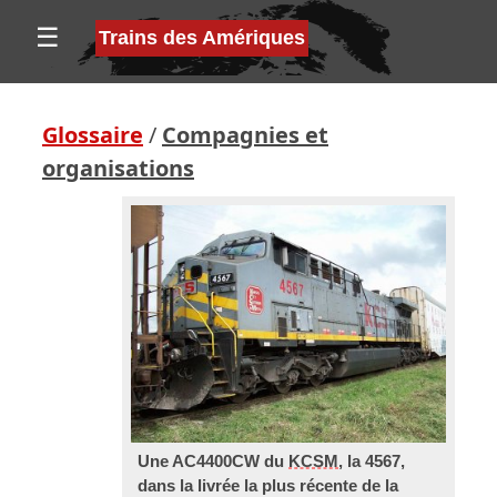
☰
Trains des Amériques
Glossaire
/
Compagnies et
organisations
Une AC4400CW du
KCSM
, la 4567,
dans la livrée la plus récente de la