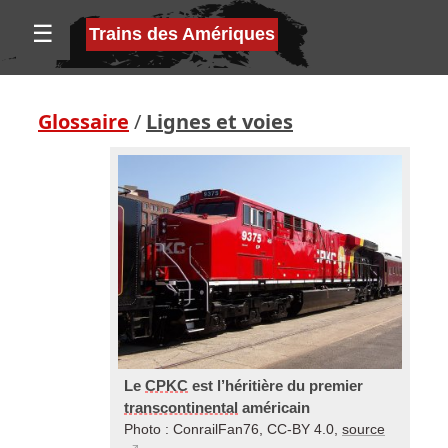
☰
Trains des Amériques
Glossaire
/
Lignes et voies
Le
CPKC
est l’héritière du premier
transcontinental
américain
Photo : ConrailFan76, CC-BY 4.0,
source