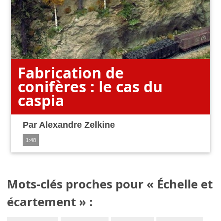
Fabrication de
conifères : le cas du
caspia
Par
Alexandre Zelkine
1:48
Mots-clés proches pour « Échelle et
écartement » :