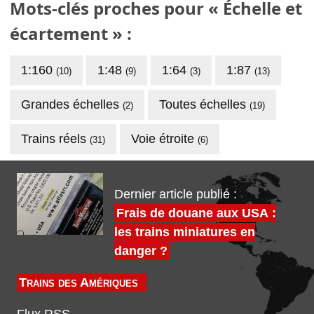
Mots-clés proches pour « Échelle et
écartement » :
1:160
1:48
1:64
1:87
(10)
(9)
(3)
(13)
Grandes échelles
Toutes échelles
(2)
(19)
Trains réels
Voie étroite
(31)
(6)
Dernier article publié :
Frais de douane aux USA :
les trains miniatures en
danger ?
Trains des Amériques
Flux RSS