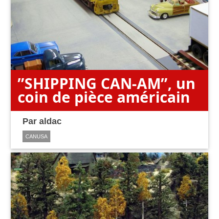
’’SHIPPING CAN-AM’’, un
coin de pièce américain
Par
aldac
CANUSA