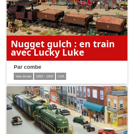
Nugget gulch : en train
avec Lucky Luke
Par
combe
Voie étroite
1850 - 1900
USA