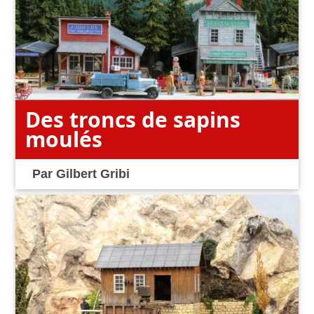
Des troncs de sapins
moulés
Par
Gilbert Gribi