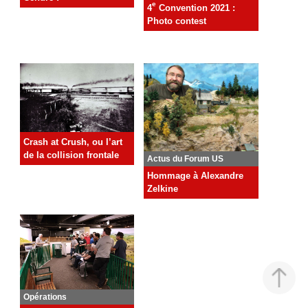
e
4
Convention 2021 :
Photo contest
Crash at Crush, ou l’art
de la collision frontale
Actus du Forum US
Hommage à Alexandre
Zelkine
Opérations