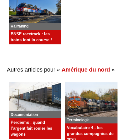
Railfaning
BNSF racetrack : les
trains font la course !
Autres articles pour «
Amérique du nord
»
Documentation
Terminologie
Perdiems : quand
Vocabulaire 4 - les
l’argent fait rouler les
grandes compagnies de
wagons
2020