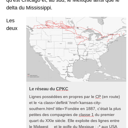
qu’est Chicago et, au sud, le Mexique ainsi que le
delta du Mississippi.
Les
deux
Le réseau du
CPKC
Lignes possédées en propres par le
CP
(en route)
et le <a class=’deflink’ href=’kansas-city-
southern.html’ title=’Fondée en 1887, c'était la plus
petites des compagnies de
classe 1
du premier
quart du XXIe siècle. Elle exploite des lignes entre
le
Midwest
et le golfe du Mexique : -* aux USA