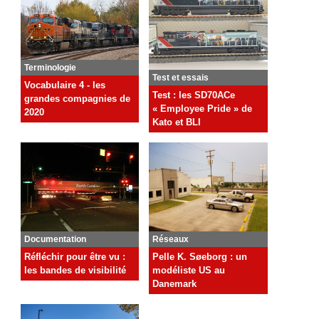
Terminologie
Test et essais
Vocabulaire 4 - les
Test : les SD70ACe
grandes compagnies de
« Employee Pride » de
2020
Kato et BLI
Documentation
Réseaux
Réfléchir pour être vu :
Pelle K. Søeborg : un
les bandes de visibilité
modéliste US au
Danemark