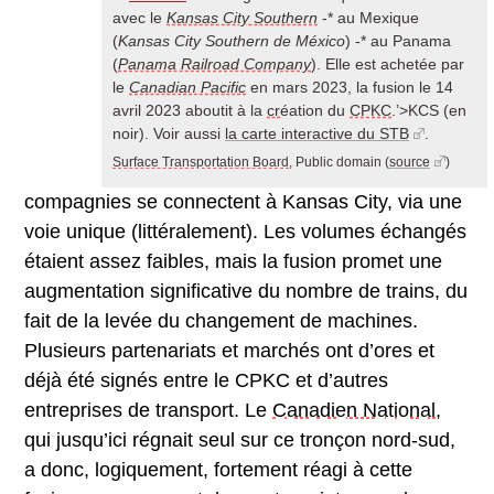
avec le
Kansas City Southern
-* au Mexique
(
Kansas City Southern de México
) -* au Panama
(
Panama Railroad Company
). Elle est achetée par
le
Canadian Pacific
en mars 2023, la fusion le 14
avril 2023 aboutit à la
cr
éation du
CPKC
.’>KCS (en
noir). Voir aussi
la carte interactive du STB
.
Surface Transportation Board
, Public domain
(
source
)
compagnies se connectent à Kansas City, via une
voie unique (littéralement). Les volumes échangés
étaient assez faibles, mais la fusion promet une
augmentation significative du nombre de trains, du
fait de la levée du changement de machines.
Plusieurs partenariats et marchés ont d’ores et
déjà été signés entre le CPKC et d’autres
entreprises de transport. Le
Canadien National
,
qui jusqu’ici régnait seul sur ce tronçon nord-sud,
a donc, logiquement, fortement réagi à cette