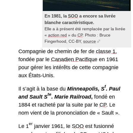
En 1981, la
SOO
a encore sa livrée
blanche caractéristique.
Elle a à présent été remplacée par la livrée
«
action red
» du
CP
. Photo : Bruce
Fingerhood, CC-BY,
source
Compagnie de chemin de fer de
classe 1
,
fondée par le
Canadien Pacifique
en 1961
pour gérer les intérêts de cette compagnie
aux États-Unis.
t
Il s’agit à la base du
Minneapolis, S
. Paul
te
and Sault S
. Marie Railroad
,
fondé en
1884 et racheté par la suite par le
CP
. Le
nom vient de la prononciation de « Sault ».
er
Le 1
janvier 1961, le
SOO
est fusionné