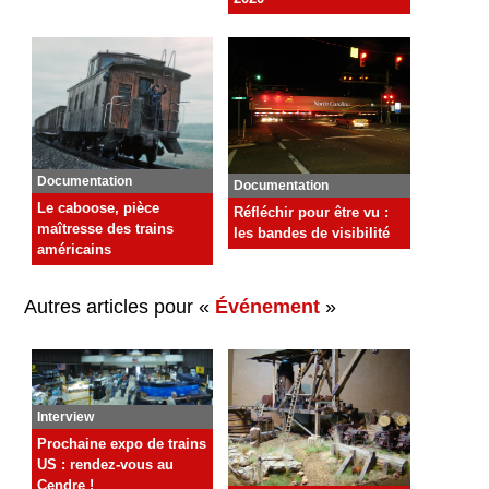
Documentation
Documentation
Le caboose, pièce
Réfléchir pour être vu :
maîtresse des trains
les bandes de visibilité
américains
Autres articles pour «
Événement
»
Interview
Prochaine expo de trains
US : rendez-vous au
Cendre !