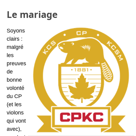
Le mariage
Soyons
clairs :
malgré
les
preuves
de
bonne
volonté
du CP
(et les
violons
qui vont
avec),