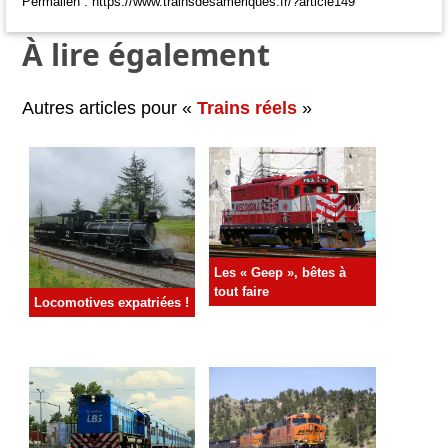
Permalien : https://www.trainsdesameriques.fr/?article149
À lire également
Autres articles pour «
Trains réels
»
Les « Geep », bêtes à
tout faire
Locomotives expatriées !