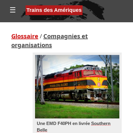
☰
Trains des Amériques
Glossaire
/
Compagnies et
organisations
Une EMD F40PH en livrée
Southern
Belle