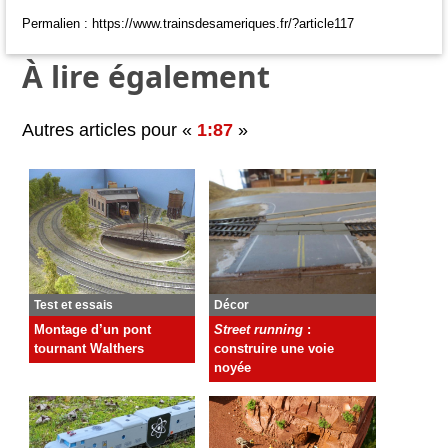
Permalien : https://www.trainsdesameriques.fr/?article117
À lire également
Autres articles pour «
1:87
»
Test et essais
Décor
Montage d’un pont
Street running
:
tournant Walthers
construire une voie
noyée