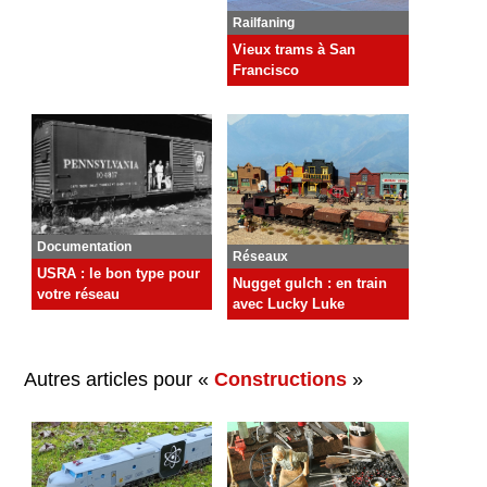
Railfaning
Vieux trams à San
Francisco
Documentation
Réseaux
USRA : le bon type pour
Nugget gulch : en train
votre réseau
avec Lucky Luke
Autres articles pour «
Constructions
»