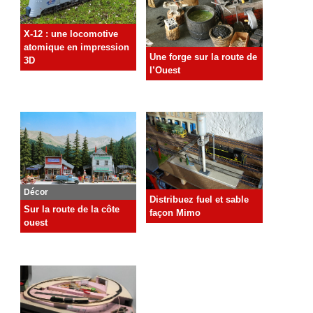
X-12 : une locomotive
atomique en impression
Une forge sur la route de
3D
l’Ouest
Décor
Distribuez fuel et sable
Sur la route de la côte
façon Mimo
ouest