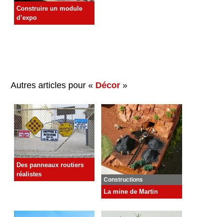
Construire un module
d’expo
Autres articles pour «
Décor
»
Des panneaux routiers
réalistes
Constructions
La mine de Martin