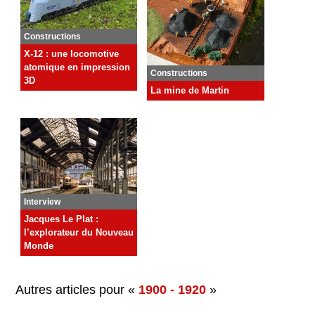
Constructions
X-12 : une locomotive
atomique en impression
Constructions
3D
La mine de Martin
Interview
Jacques Le Plat :
l’explorateur du Nouveau
Monde
Autres articles pour «
1900 - 1920
»