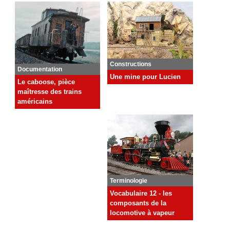
Constructions
Documentation
Une mine pour Lucien
Le caboose, pièce
maîtresse des trains
américains
Terminologie
Vocabulaire 12 - les
composants de la
locomotive à vapeur