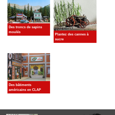
Des troncs de sapins
moulés
Plantez des cannes à
sucre
Des bâtiments
américains en CLAP