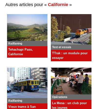
Autres articles pour «
Californie
»
Railfaning
Test et essais
Tehachapi Pass,
TTrak : un module pour
Californie
essayer
Opérations
Railfaning
La Mesa : un club pour
Vieux trams à San
les jeunes