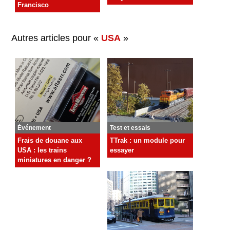
Francisco
Autres articles pour «
USA
»
Événement
Test et essais
Frais de douane aux
TTrak : un module pour
USA : les trains
essayer
miniatures en danger ?