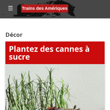
☰
Trains des Amériques
Décor
Plantez des cannes à
sucre