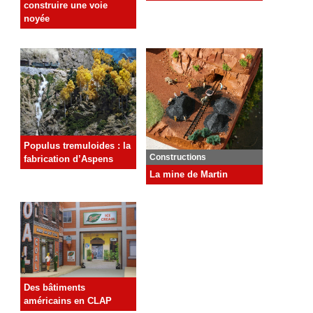
construire une voie
noyée
Populus tremuloides : la
Constructions
fabrication d’Aspens
La mine de Martin
Des bâtiments
américains en CLAP