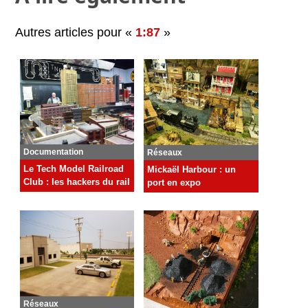
Autres articles pour «
1:87
»
Documentation
Réseaux
Le Tech Model Railroad
Mickaël Harbour : un
Club : les hackers du rail
port en expo
Réseaux