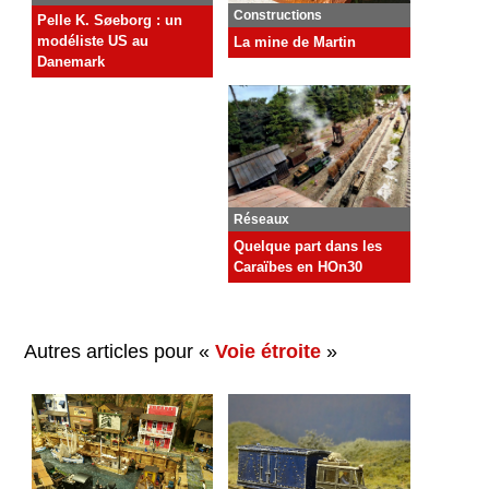
Constructions
Pelle K. Søeborg : un
modéliste US au
La mine de Martin
Danemark
Réseaux
Quelque part dans les
Caraïbes en HOn30
Autres articles pour «
Voie étroite
»