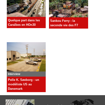
Quelque part dans les
Sankou Ferry : la
Caraïbes en HOn30
seconde vie des F7
Interview
Pelle K. Søeborg : un
modéliste US au
Danemark