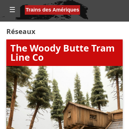
☰
Trains des Amériques
Réseaux
The Woody Butte Tram
Line Co