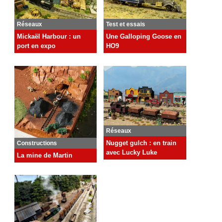
Test et essais
Réseaux
Une Galloping Goose en
Mickaël Harbour : un
HO9
port en expo
Réseaux
Nugget gulch : en train
Constructions
avec Lucky Luke
La mine de Martin