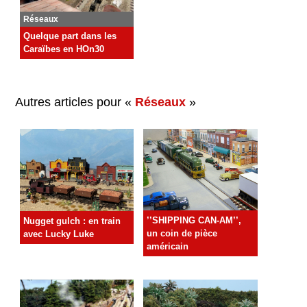
Réseaux
Quelque part dans les
Caraïbes en HOn30
Autres articles pour «
Réseaux
»
’’SHIPPING CAN-AM’’,
Nugget gulch : en train
un coin de pièce
avec Lucky Luke
américain