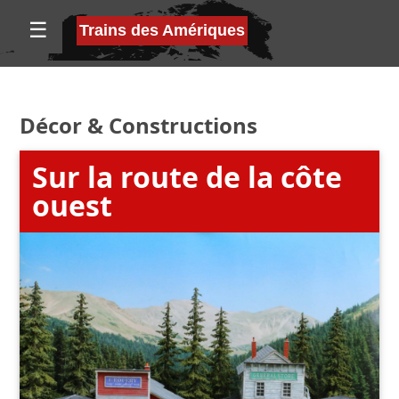
☰
Trains des Amériques
Décor
&
Constructions
Sur la route de la côte
ouest