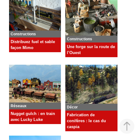
Constructions
Constructions
Distribuez fuel et sable
Une forge sur la route de
façon Mimo
l’Ouest
Réseaux
Décor
Nugget gulch : en train
Fabrication de
avec Lucky Luke
conifères : le cas du
caspia