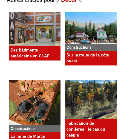
Constructions
Des bâtiments
Sur la route de la côte
américains en CLAP
ouest
Fabrication de
Constructions
conifères : le cas du
caspia
La mine de Martin