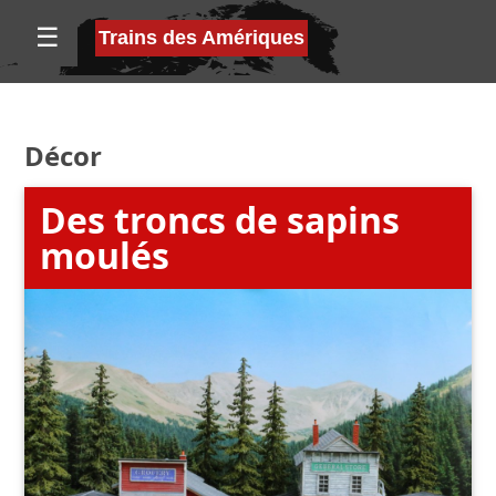
☰
Trains des Amériques
Décor
Des troncs de sapins
moulés