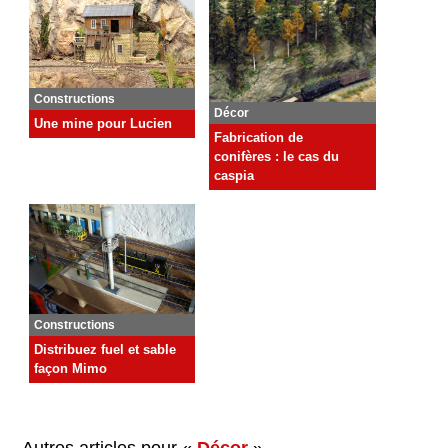
Constructions
Décor
Une mine pour Lucien
Fabrication de
conifères : le cas du
caspia
Constructions
Distribuez fuel et sable
façon Mimo
Autres articles pour «
Décor
»