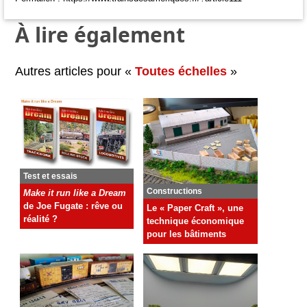
À lire également
Autres articles pour «
Toutes échelles
»
Test et essais
Constructions
Make it run like a Dream
de Joe Fugate : rêve ou
Le « Paper Craft », une
réalité ?
technique économique
pour les bâtiments