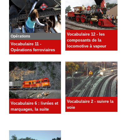
Vocabulaire 12 - les
Opérations
composants de la
Vocabulaire 11 -
locomotive à vapeur
Opérations ferroviaires
Vocabulaire 2 - suivre la
Vocabulaire 6 : livrées et
voie
marquages, la suite