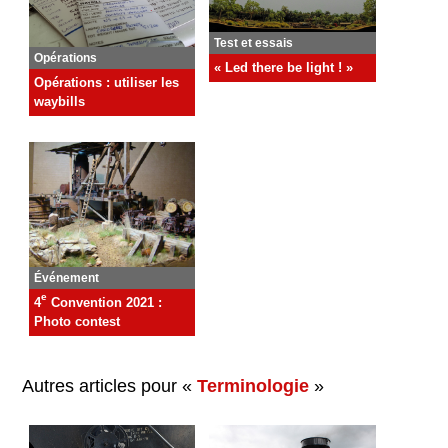
Test et essais
Opérations
« Led there be light ! »
Opérations : utiliser les
waybills
Événement
e
4
Convention 2021 :
Photo contest
Autres articles pour «
Terminologie
»