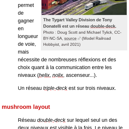
permet
de
The Tygart Valley Division de Tony
gagner
Donatelli est un réseau
double-deck
.
en
Photo : Doug Scott and Michael Tylick, CC-
longueur
BY-NC-SA,
source
(Model Railroad
de voie,
Hobbyist, avril 2021)
mais
nécessite de nombreuses réflexions et des
choix quant à la communication entre les
niveaux (
helix
,
nolix
, ascenseur...).
Un réseau
triple-deck
est sur trois niveaux.
mushroom layout
Réseau
double-deck
sur lequel seul un des
deux niveaux est visible à la fois. Le niveau le