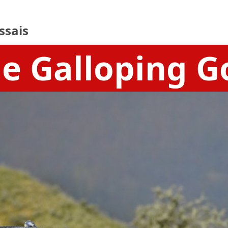
essais
e Galloping G