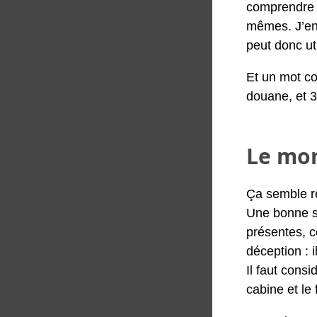
comprendre c
mêmes. J’en 
peut donc ut
Et un mot co
douane, et 3
Le mo
Ça semble re
Une bonne su
présentes, c
déception : i
Il faut consi
cabine et le