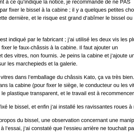
nt à ce qu’indique la notice, je recommande de ne PAS
r fixer le bissel à la cabine ; il y a quelques petites ch
ette dernière, et le risque est grand d’abîmer le bissel ou 
t indiqué par le fabricant ; j’ai utilisé les deux vis les p
fixer le faux-châssis à la cabine. Il faut ajouter un
 des vitres, non fournis. Je peins la cabine et j’ajoute u
sur les marchepieds et la galerie.
les vitres dans l’emballage du châssis Kato, ça va très b
ns la cabine (pour fixer le siège, le conducteur ou les v
 le plastique transparent, et le travail est à recommencer
 fixé le bissel, et enfin j’ai installé les ravissantes roues à
propos du bissel, une observation concernant une manipul
 : à l’essai, j’ai constaté que l’essieu arrière ne touchait