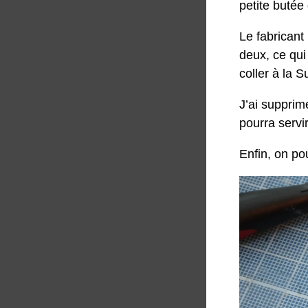
petite butée
Le fabricant
deux, ce qui
coller à la S
J’ai supprimé
pourra servir
Enfin, on pou