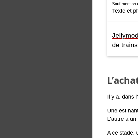
Sauf mention c
Texte et p
Jellymo
de trains
L’acha
Il y a, dans
Une est nant
L’autre a un
A ce stade, 