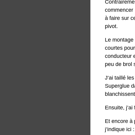
Contraireme
commencer pa
à faire sur c
pivot.
Le montage es
courtes pour 
conducteur et
peu de brol 
J’ai taillé 
Superglue da
blanchissent
Ensuite, j’ai
Et encore à 
j’indique ici