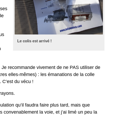
oses
le
lus
Le colis est arrivé !
n
ien. Je recommande vivement de ne PAS utiliser de
itres elles-mêmes) : les émanations de la colle
. C’est du vécu !
 rayons.
ation qu’il faudra faire plus tard, mais que
 pas convenablement la voie, et j’ai limé un peu la