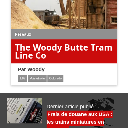
Réseaux
The Woody Butte Tram
Line Co
Par
Woody
1:87
Voie étroite
Colorado
Dernier article publié :
Frais de douane aux USA :
les trains miniatures en