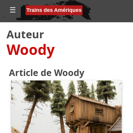
☰
Trains des Amériques
Auteur
Woody
Article de Woody