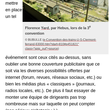
mettre
en place
un tel
e
Florence
Yard
, par Hebus, lors de la 3
convention
© BUBULLE
(
e-Convention-des-trains-U-S-Clermont-
ferrand-63000.htm?start=810#p451821"
class="spip_out">source
)
événement sont ceux cités au-dessus, sans
oublier une bonne couverture publicitaire que ce
soit via les diverses possibilités offertes par
internet (forum, revues, réseaux sociaux, etc.) ou
bien les médias plus « classiques » (journaux,
radios locales, etc.). De plus il faut essayer de
monter une équipe de dirigeants pas trop
nombreuse mais sur laquelle on peut compter