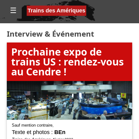
☰
Trains des Amériques
Interview
&
Événement
Prochaine expo de
trains US : rendez-vous
au Cendre !
Sauf mention contraire,
Texte et photos :
BEn