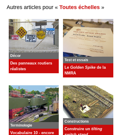
Autres articles pour «
Toutes échelles
»
Décor
Test et essais
Des panneaux routiers
Le
Golden Spike
de la
réalistes
NMRA
Constructions
Terminologie
Construire un
tilting
Vocabulaire 10 - encore
switch stand