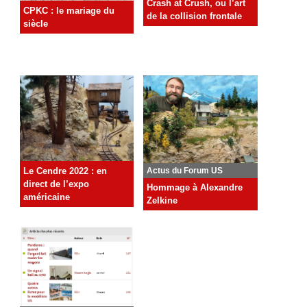
Crash at Crush, ou l’art
CPKC : le mariage du
de la collision frontale
siècle
Le Cendre 2022 : en
Actus du Forum US
direct de l’expo
Hommage à Alexandre
américaine
Zelkine