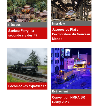
Interview
Réseaux
Jacques Le Plat :
Sankou Ferry : la
l’explorateur du Nouveau
seconde vie des F7
Monde
Locomotives expatriées !
Événement
Convention NMRA BR
Derby 2023