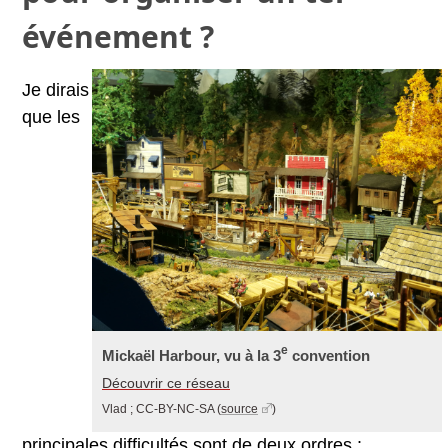
événement ?
Je dirais
que les
e
Mickaël Harbour, vu à la 3
convention
Découvrir ce réseau
Vlad ; CC-BY-NC-SA
(
source
)
principales difficultés sont de deux ordres :