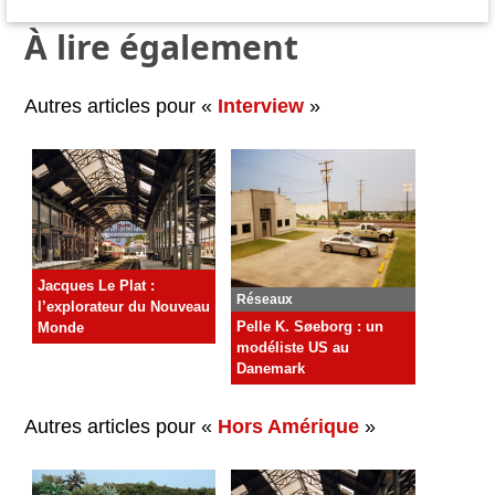
À lire également
Autres articles pour «
Interview
»
Jacques Le Plat :
Réseaux
l’explorateur du Nouveau
Pelle K. Søeborg : un
Monde
modéliste US au
Danemark
Autres articles pour «
Hors Amérique
»