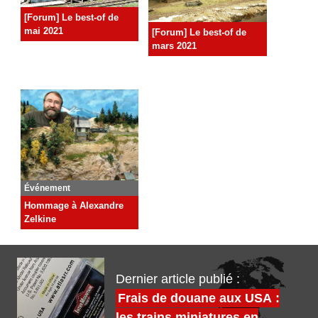
[Forum] Le best-of de
mai 2021
[Forum] Le best-of de
mars 2021
Événement
Hommage à Alexandre
Zelkine
Dernier article publié :
Frais de douane aux USA :
les trains miniatures en