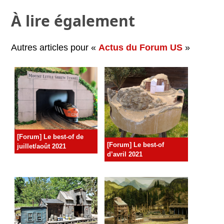
À lire également
Autres articles pour «
Actus du Forum US
»
[Forum] Le best-of de
[Forum] Le best-of
juillet/août 2021
d’avril 2021