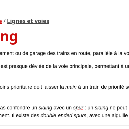
e
/
Lignes et voies
ing
tement ou de garage des trains en route, parallèle à la vo
 est presque déviée de la voie principale, permettant à un
ins prioritaire doit laisser la
main
à un train de priorité
 pas confondre un
siding
avec un
spur
: un
siding
ne peut 
nt. Il existe des
double-ended spurs
, avec une aiguill