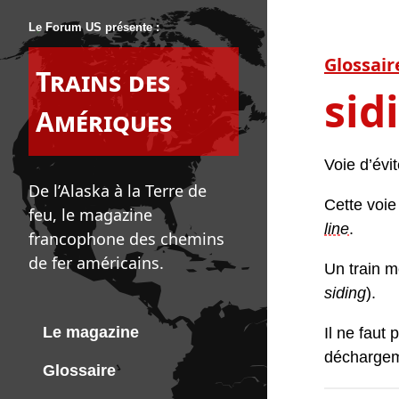
Le Forum US présente :
Glossair
Trains des
sid
Amériques
Voie d’évi
De l’Alaska à la Terre de
Cette voie
feu, le magazine
line
.
francophone des chemins
de fer américains.
Un train mo
siding
).
Le magazine
Il ne faut
déchargeme
Glossaire