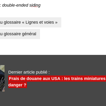
 : double-ended
siding
u glossaire « Lignes et voies »
u glossaire général
Dernier article publié :
Frais de douane aux USA : les trains miniatures
danger ?